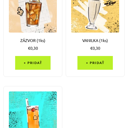
ZÁZVOR (1ks)
VANILKA (1ks)
Výpredajová
Výpredajová
€0,30
€0,30
cena
cena
+ PRIDAŤ
+ PRIDAŤ