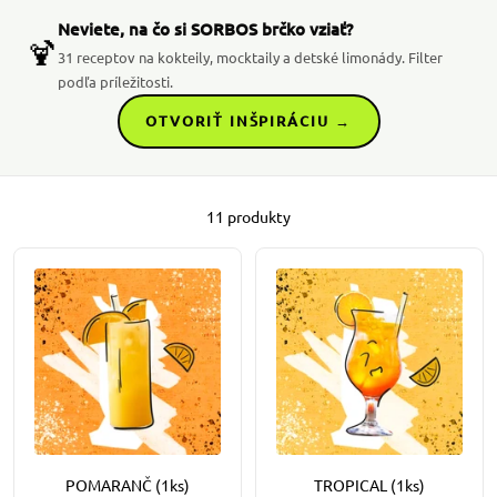
Neviete, na čo si SORBOS brčko vziať?
🍹
31 receptov na kokteily, mocktaily a detské limonády. Filter
podľa príležitosti.
OTVORIŤ INŠPIRÁCIU →
11 produkty
POMARANČ (1ks)
TROPICAL (1ks)