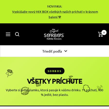
Preskočiť
NOVINKA:
na
Vyskúšajte nový MIX BOX všetkých našich príchutí v krásnom
obsah
balení 🤎
sorbos-
0
Navigácia
cz
Triediť podľa
🍃
SORBOS
🌿
VŠETKY
PRÍCHUTE
🍓
🍊
🍋
🍹
Vyberte si jedlú slamku, ktorá pasuje k vášmu drinku. 11 príchutí, 100
% jedlé, bez plastu.
🥥