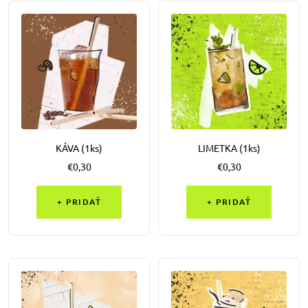
KÁVA (1ks)
LIMETKA (1ks)
Výpredajová
Výpredajová
€0,30
€0,30
cena
cena
+ PRIDAŤ
+ PRIDAŤ