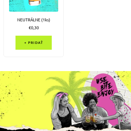
NEUTRÁLNE (1ks)
Výpredajová
€0,30
cena
+ PRIDAŤ