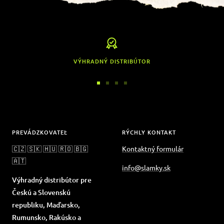
VÝHRADNÝ DISTRIBÚTOR
Prejsť
Prejsť
Prejsť
Prejsť
na
na
na
na
snímku
snímku
snímku
snímku
1
2
3
4
PREVÁDZKOVATEĽ
RÝCHLY KONTAKT
🇨🇿 🇸🇰 🇭🇺 🇷🇴 🇧🇬
Kontaktný formulár
🇦🇹
info@slamky.sk
Výhradný distribútor pre
Českú a Slovenskú
republiku, Maďarsko,
Rumunsko, Rakúsko a